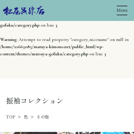
Menu
Warning
: Undefined array key 0 in
/home/xs663085/matuya-
kimono.net/public_html/wp-content/themes/matsuya-
gofuku/category.php
on line
3
Warning
: Attempt to read property "category_nicename" on null in
/home/xs663085/matuya-kimono.net/public_html/wp-
content/themes/matsuya-gofuku/category.php
on line
3
振袖コレクション
TOP
>
色
>
その他